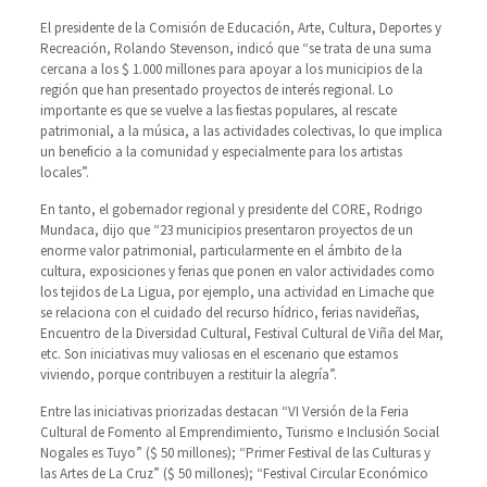
El presidente de la Comisión de Educación, Arte, Cultura, Deportes y
Recreación, Rolando Stevenson, indicó que “se trata de una suma
cercana a los $ 1.000 millones para apoyar a los municipios de la
región que han presentado proyectos de interés regional. Lo
importante es que se vuelve a las fiestas populares, al rescate
patrimonial, a la música, a las actividades colectivas, lo que implica
un beneficio a la comunidad y especialmente para los artistas
locales”.
En tanto, el gobernador regional y presidente del CORE, Rodrigo
Mundaca, dijo que “23 municipios presentaron proyectos de un
enorme valor patrimonial, particularmente en el ámbito de la
cultura, exposiciones y ferias que ponen en valor actividades como
los tejidos de La Ligua, por ejemplo, una actividad en Limache que
se relaciona con el cuidado del recurso hídrico, ferias navideñas,
Encuentro de la Diversidad Cultural, Festival Cultural de Viña del Mar,
etc. Son iniciativas muy valiosas en el escenario que estamos
viviendo, porque contribuyen a restituir la alegría”.
Entre las iniciativas priorizadas destacan “VI Versión de la Feria
Cultural de Fomento al Emprendimiento, Turismo e Inclusión Social
Nogales es Tuyo” ($ 50 millones); “Primer Festival de las Culturas y
las Artes de La Cruz” ($ 50 millones); “Festival Circular Económico