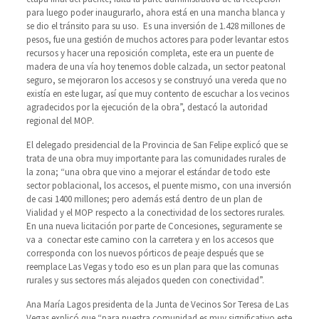
para luego poder inaugurarlo, ahora está en una mancha blanca y
se dio el tránsito para su uso. Es una inversión de 1.428 millones de
pesos, fue una gestión de muchos actores para poder levantar estos
recursos y hacer una reposición completa, este era un puente de
madera de una vía hoy tenemos doble calzada, un sector peatonal
seguro, se mejoraron los accesos y se construyó una vereda que no
existía en este lugar, así que muy contento de escuchar a los vecinos
agradecidos por la ejecución de la obra”, destacó la autoridad
regional del MOP.
El delegado presidencial de la Provincia de San Felipe explicó que se
trata de una obra muy importante para las comunidades rurales de
la zona; “una obra que vino a mejorar el estándar de todo este
sector poblacional, los accesos, el puente mismo, con una inversión
de casi 1400 millones; pero además está dentro de un plan de
Vialidad y el MOP respecto a la conectividad de los sectores rurales.
En una nueva licitación por parte de Concesiones, seguramente se
va a conectar este camino con la carretera y en los accesos que
corresponda con los nuevos pórticos de peaje después que se
reemplace Las Vegas y todo eso es un plan para que las comunas
rurales y sus sectores más alejados queden con conectividad”.
Ana María Lagos presidenta de la Junta de Vecinos Sor Teresa de Las
Vegas explicó que “para nuestra comunidad es muy significativo este