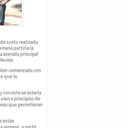
de suelo realizada
emana partiría la
a avenida principal
 Yevide.
 haber comenzado con
se que la
y con esto se estaría
uien a principios de
cesos que permitieran
e están
a semana, a partir