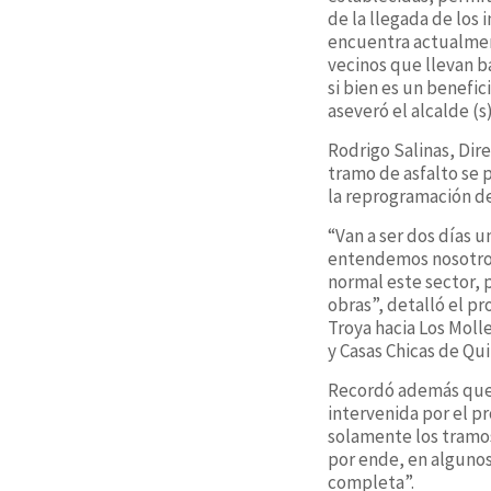
de la llegada de los 
encuentra actualment
vecinos que llevan 
si bien es un benefi
aseveró el alcalde (s)
Rodrigo Salinas, Dir
tramo de asfalto se 
la reprogramación de
“Van a ser dos días 
entendemos nosotros 
normal este sector, 
obras”, detalló el p
Troya hacia Los Moll
y Casas Chicas de Qu
Recordó además que l
intervenida por el p
solamente los tramos
por ende, en algunos 
completa”.