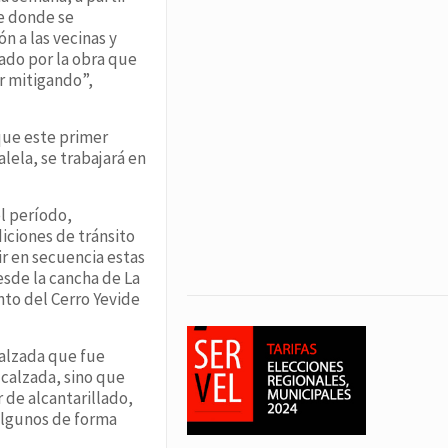
de donde se
n a las vecinas y
ado por la obra que
r mitigando”,
que este primer
lela, se trabajará en
el período,
iciones de tránsito
ir en secuencia estas
esde la cancha de La
nto del Cerro Yevide
calzada que fue
 calzada, sino que
 de alcantarillado,
 algunos de forma