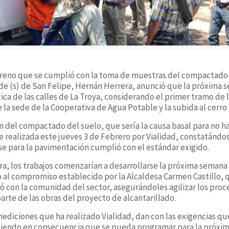
rreno que se cumplió con la toma de muestras del compactado 
lde (s) de San Felipe, Hernán Herrera, anunció que la próxima s
ica de las calles de La Troya, considerando el primer tramo de l
e la sede de la Cooperativa de Agua Potable y la subida al cerro
n del compactado del suelo, que sería la causa basal para no
e realizada este jueves 3 de Febrero por Vialidad, constatándo
se para la pavimentación cumplió con el estándar exigido.
a, los trabajos comenzarían a desarrollarse la próxima semana 
l compromiso establecido por la Alcaldesa Carmen Castillo, q
ó con la comunidad del sector, asegurándoles agilizar los pro
arte de las obras del proyecto de alcantarillado.
ediciones que ha realizado Vialidad, dan con las exigencias qu
tiendo en consecuencia que se pueda programar para la próxim