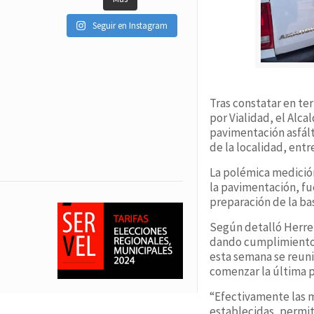
Seguir en Instagram
Tras constatar en te
por Vialidad, el Alca
pavimentación asfált
de la localidad, entr
La polémica medició
la pavimentación, fu
preparación de la ba
Según detalló Herrer
dando cumplimiento a
esta semana se reuni
comenzar la última p
“Efectivamente las m
establecidas, permi