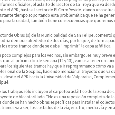
informes oficiales, el asfalto del sector de La Troya que va des
e el APR, hasta el sector de El Cerro Yevide, dando una solució
bastante tiempo soportando esta problemática que se ha gener
cio para la ciudad, también tiene consecuencias que queremos i
.
ector de Obras (s) de la Municipalidad de San Felipe, comentó 
podría demorar alrededor de dos días, por lo que, de forma para
 los otros tramos donde se debe “imprimir” la capa asfáltica.
un poco complejos para los vecinos, sin embargo, es muy breve 
que al próximo fin de semana (12 y 13), vamos a tener en cond
para los siguientes tramos hay que ir reprogramando cómo va a 
rofesional de la Secplac, haciendo mención al trayecto que va d
es, desde el APR hacia la Universidad de Valparaíso, Compleme
ilpué.
os trabajos sólo incluyen el carpeteo asfáltico de la zona de 
royecto de Alcantarillado. “No es una reposición completa de la
 donde se han hecho obras específicas para instalar el colector
tramos va a ser, los costados de la vía; en otro, media vía y en