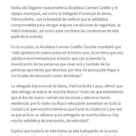
Hasta allá llegaron nuevamente la Alcaldesa Carmen Castillo y el
equipo municipal, así como la Delegada Provincial de Serviu,
Patricia Boffa, con la finalidad de verificar que la señalética
comprometida para otorgar mejores condiciones de seguridad, se
había instalado, así como para constatar las condiciones de esta
parte de la avenida.
En la ocasión, la Alcaldesa Carmen Castillo Taucher manifestó que
“esta apertura de cuatro pistas en el tramo uno, es un tema que nos
satisface enormemente por el hecho que van a permitir la
movilización de las personas que viven acá y también de las
personas que tienen que atravesar por esta vía para poder llegar a
los locales de educación como de trabajo”.
La delegada biprovincial de Serviu, Patricia Boffa Casas, afirmó que
esta entrega se realiza en marcha blanca “toda vez que entendemos
que el dos de marzo comienzan las clases y este es un barrio
residencial, por lo tanto los flujos vehiculares aumentan en toda la
ciudad y lo que nosotros tenemos que hacer es colaborar y por eso
es que se hizo un esfuerzo para entregarlo en marcha blanca. Hay
mucha señalética de precaución, de velocidad”.
Explicó que todavía en este tramo se está trabajando en la acera