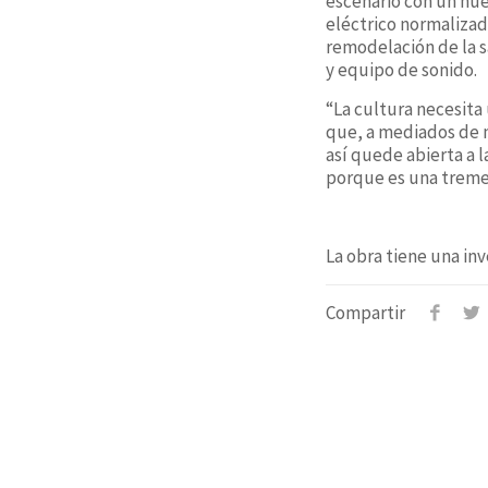
escenario con un nue
eléctrico normalizado
remodelación de la sa
y equipo de sonido.
“La cultura necesita
que, a mediados de ma
así quede abierta a 
porque es una tremen
La obra tiene una inv
Compartir