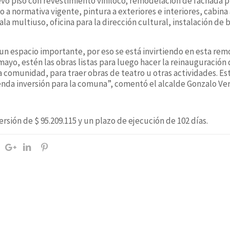
vo piso con revestimiento viniloco; remodelación de fachada p
 a normativa vigente, pintura a exteriores e interiores, cabina
la multiuso, oficina para la dirección cultural, instalación de
 un espacio importante, por eso se está invirtiendo en esta re
yo, estén las obras listas para luego hacer la reinauguración d
la comunidad, para traer obras de teatro u otras actividades. 
da inversión para la comuna”, comentó el alcalde Gonzalo Ver
ersión de $ 95.209.115 y un plazo de ejecución de 102 días.