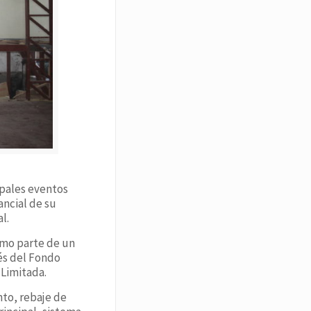
ipales eventos
ancial de su
l.
omo parte de un
és del Fondo
 Limitada.
nto, rebaje de