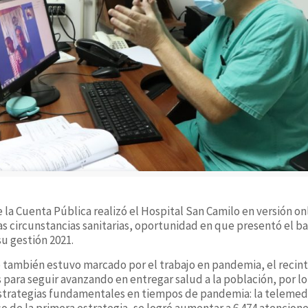
la Cuenta Pública realizó el Hospital San Camilo en versión onl
las circunstancias sanitarias, oportunidad en que presentó el ba
su gestión 2021.
o también estuvo marcado por el trabajo en pandemia, el recint
s para seguir avanzando en entregar salud a la población, por l
rategias fundamentales en tiempos de pandemia: la telemedic
aso de la primera estrategia, se logró aumentar a 6.474 atencion