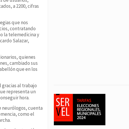
ados, a 2200, cifras
tegias que nos
acios, contratando
 la telemedicina y
icardo Salazar,
ionarios, quienes
ones, cambiado sus
abellón que en los
 gracias al trabajo
que representa un
conseguir hora.
de neurólogos, cuenta
demencia, como el
archa.