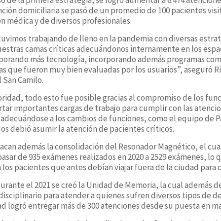
ción domiciliaria se pasó de un promedio de 100 pacientes visit
n médica y de diversos profesionales.
tuvimos trabajando de lleno en la pandemia con diversas estra
 nuestras camas críticas adecuándonos internamente en los esp
rporando más tecnología, incorporando además programas como
rias que fueron muy bien evaluadas por los usuarios”, aseguró R
l San Camilo.
ridad, todo esto fue posible gracias al compromiso de los func
tar importantes cargas de trabajo para cumplir con las atenci
 adecuándose a los cambios de funciones, como el equipo de P
s debió asumir la atención de pacientes críticos.
stacan además la consolidación del Resonador Magnético, el cual
pasar de 935 exámenes realizados en 2020 a 2529 exámenes, lo 
 los pacientes que antes debían viajar fuera de la ciudad para 
urante el 2021 se creó la Unidad de Memoria, la cual además 
isciplinario para atender a quienes sufren diversos tipos de 
ad logró entregar más de 300 atenciones desde su puesta en m