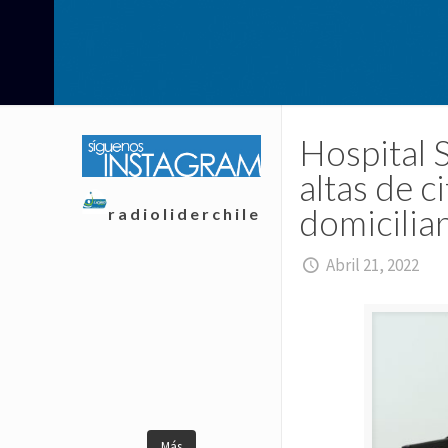
Hospital 
altas de c
domiciliar
radioliderchile
Abril 21, 2022
Más