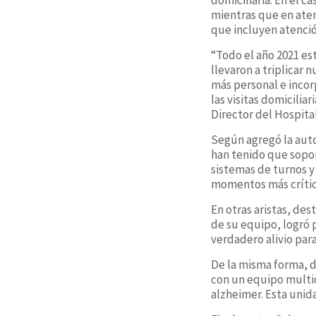
mientras que en aten
que incluyen atenció
“Todo el año 2021 es
llevaron a triplicar
más personal e inco
las visitas domicilia
Director del Hospita
Según agregó la auto
han tenido que sopor
sistemas de turnos y
momentos más crítico
En otras aristas, de
de su equipo, logró 
verdadero alivio para
De la misma forma, d
con un equipo multid
alzheimer. Esta unid