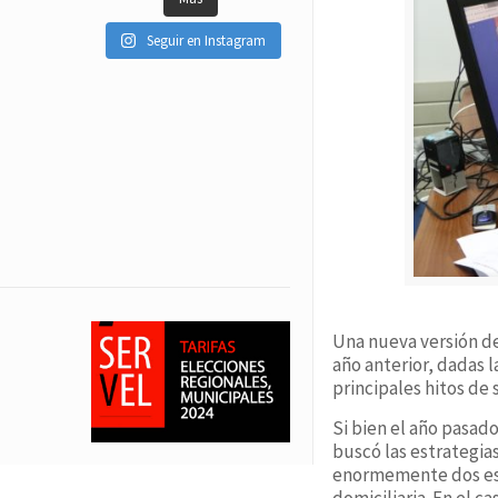
Seguir en Instagram
Una nueva versión de 
año anterior, dadas 
principales hitos de 
Si bien el año pasad
buscó las estrategia
enormemente dos est
domiciliaria. En el c