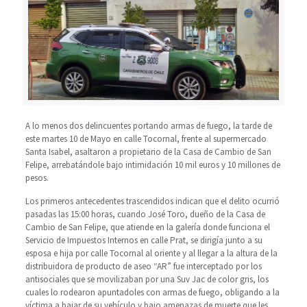
A lo menos dos delincuentes portando armas de fuego, la tarde de
este martes 10 de Mayo en calle Tocornal, frente al supermercado
Santa Isabel, asaltaron a propietario de la Casa de Cambio de San
Felipe, arrebatándole bajo intimidación 10 mil euros y 10 millones de
pesos.
Los primeros antecedentes trascendidos indican que el delito ocurrió
pasadas las 15:00 horas, cuando José Toro, dueño de la Casa de
Cambio de San Felipe, que atiende en la galería donde funciona el
Servicio de Impuestos Internos en calle Prat, se dirigía junto a su
esposa e hija por calle Tocornal al oriente y al llegar a la altura de la
distribuidora de producto de aseo “AR” fue interceptado por los
antisociales que se movilizaban por una Suv Jac de color gris, los
cuales lo rodearon apuntadoles con armas de fuego, obligando a la
víctima a bajar de su vehículo y bajo amenazas de muerte que les