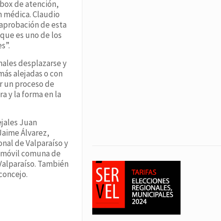
box de atención,
n médica. Claudio
 aprobación de esta
 que es uno de los
s”.
nales desplazarse y
más alejadas o con
r un proceso de
a y la forma en la
ejales Juan
Jaime Álvarez,
onal de Valparaíso y
ca móvil comuna de
 Valparaíso. También
concejo.