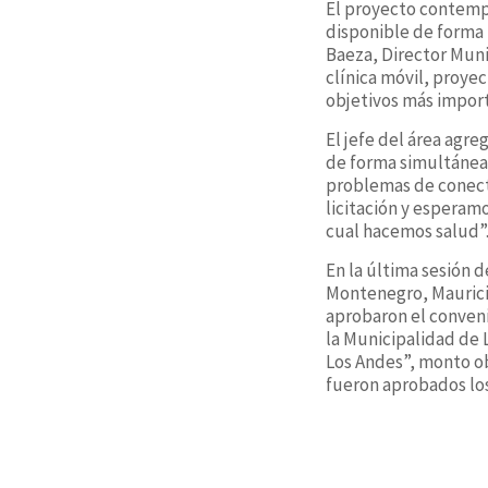
El proyecto contemp
disponible de forma 
Baeza, Director Muni
clínica móvil, proyec
objetivos más import
El jefe del área agr
de forma simultánea 
problemas de conect
licitación y esperamo
cual hacemos salud”
En la última sesión d
Montenegro, Maurici
aprobaron el conveni
la Municipalidad de L
Los Andes”, monto ob
fueron aprobados los