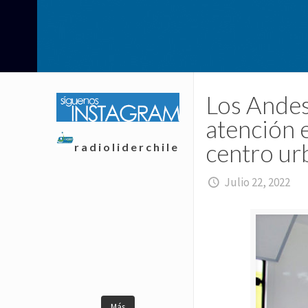
Los Andes
atención e
centro ur
radioliderchile
Julio 22, 2022
Más