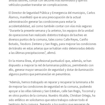
ambas labores, contar con sectores más iluminados y que los
vehículos puedan transitar sin complicaciones.
El Director de Seguridad Pública y Emergencia del municipio, Carlos
Álamos, manifestó que es una preocupación de la actual
administración generar las condiciones para evitar la
accidentabilidad, así como también contar con vías más seguras:
“Durante la presente semana y la anterior, los equipos de la unidad
de operaciones han realizado distintos trabajos de bacheo en
diversos puntos de la comuna, tales como Calle Reyes, Cariño
Botado, Teodoro Zenteno y San Regis, para mejorar las condiciones
de tránsito en estas arterias que se habían visto deterioradas debido
a las últimas precipitaciones”, afirmó.
En la misma línea, el profesional puntualizó que, además, se han
dispuesto a mejorar la red de luminarias públicas, permitiendo con
ello, generar mayor sensación de seguridad y dotar de iluminación
algunos puntos que permanecían en penumbras.
“Además, hemos trabajado en reparar y recuperar la luminaria a fin
de mejorar las condiciones de seguridad en la comuna, pudiendo
apoyar a las villas Génesis y San Esteban, calle San Regis, Tocornal y
en otros puntos de la comuna. Nuestro Alcalde, Christian Ortega, ha
sido enfático en solicitarnos que estos trabajos cubran todo el
territorio de la comuna, llegando a los puntos que requieran de