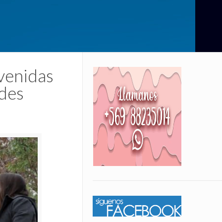
rvenidas
rdes