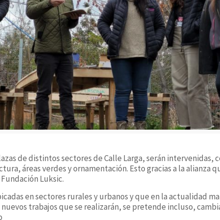
azas de distintos sectores de Calle Larga, serán intervenidas, c
ctura, áreas verdes y ornamentación. Esto gracias a la alianza 
 Fundación Luksic.
bicadas en sectores rurales y urbanos y que en la actualidad m
 nuevos trabajos que se realizarán, se pretende incluso, cambi
o