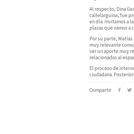
Al respecto, Dina Go
callelarguina, fue 
en día. Invitamos a 
plazas que vamos a c
Por su parte, Matías
muy relevante conoce
ver un aporte muy re
relacionados al espa
El proceso de interv
ciudadana. Posterior
Compartir