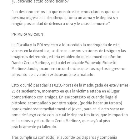
¿El detenido actuó como sicario?
“Lo desconocemos. Lo que nosotros tenemos claro es que una
persona ingresa a la disotheque, toma un arma y le dispara sin
ningún posibilidad de defensa a otra y le causa la muerte.”
PRIMERA VERSION
La Fiscalía y la PDI respecto a lo sucedido la madrugada de este
viernes en la discoteca, sostienen que por versiones de testigos y las
imágenes del recinto, estaría establecido que la muerte de Simón
Danilo Cerda Martínez, nieto del ex alcalde Putaendo Roberto
Martínez Jarufe, ocurre en circunstancias que dos sujetos ingresaron
al recinto de diversión exclusivamente a matarlo.
Esto ocurrió pasadas las 02:35 horas de la madrugada de este viernes
23 de septiembre, momento en que la víctima estaba en el lugar
compartiendo con amigos. En ese contexto es cuando llega el
pistolero acompañado por otro sujeto, (podría haber un tercero)
aproximándose inmediatamente al joven, para en el acto sacar un
arma de fuego corta con la cual le dispara tres tiros, que le impactan
en la cabeza y el cuello a Cerda Martínez, que cayó al piso
prácticamente ya fallecido.
Tras cumplir su cometido, el autor de los disparos y compañía