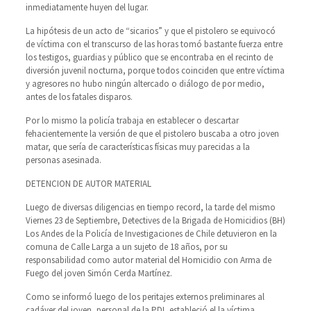
inmediatamente huyen del lugar.
La hipótesis de un acto de “sicarios” y que el pistolero se equivocó
de víctima con el transcurso de las horas tomó bastante fuerza entre
los testigos, guardias y público que se encontraba en el recinto de
diversión juvenil nocturna, porque todos coinciden que entre víctima
y agresores no hubo ningún altercado o diálogo de por medio,
antes de los fatales disparos.
Por lo mismo la policía trabaja en establecer o descartar
fehacientemente la versión de que el pistolero buscaba a otro joven
matar, que sería de características físicas muy parecidas a la
personas asesinada.
DETENCION DE AUTOR MATERIAL
Luego de diversas diligencias en tiempo record, la tarde del mismo
Viernes 23 de Septiembre, Detectives de la Brigada de Homicidios (BH)
Los Andes de la Policía de Investigaciones de Chile detuvieron en la
comuna de Calle Larga a un sujeto de 18 años, por su
responsabilidad como autor material del Homicidio con Arma de
Fuego del joven Simón Cerda Martínez.
Como se informó luego de los peritajes externos preliminares al
cadáver del joven, personal de la PDI, estableció el la víctima