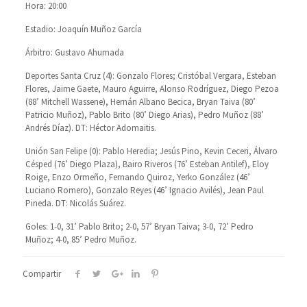
Hora: 20:00
Estadio: Joaquín Muñoz García
Árbitro: Gustavo Ahumada
Deportes Santa Cruz (4): Gonzalo Flores; Cristóbal Vergara, Esteban
Flores, Jaime Gaete, Mauro Aguirre, Alonso Rodríguez, Diego Pezoa
(88’ Mitchell Wassene), Hernán Albano Becica, Bryan Taiva (80’
Patricio Muñoz), Pablo Brito (80’ Diego Arias), Pedro Muñoz (88’
Andrés Díaz). DT: Héctor Adomaitis.
Unión San Felipe (0): Pablo Heredia; Jesús Pino, Kevin Ceceri, Álvaro
Césped (76’ Diego Plaza), Bairo Riveros (76’ Esteban Antilef), Eloy
Roige, Enzo Ormeño, Fernando Quiroz, Yerko González (46’
Luciano Romero), Gonzalo Reyes (46’ Ignacio Avilés), Jean Paul
Pineda. DT: Nicolás Suárez.
Goles: 1-0, 31’ Pablo Brito; 2-0, 57’ Bryan Taiva; 3-0, 72’ Pedro
Muñoz; 4-0, 85’ Pedro Muñoz.
Compartir