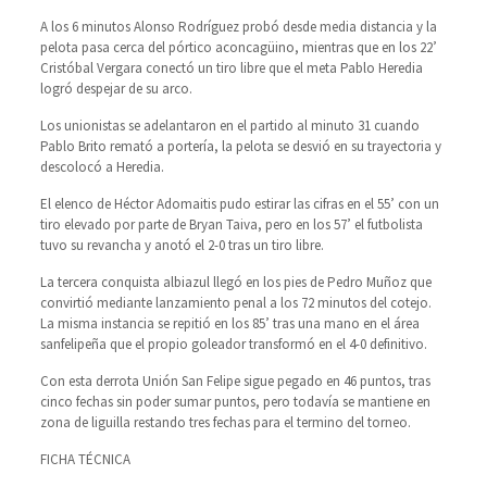
A los 6 minutos Alonso Rodríguez probó desde media distancia y la
pelota pasa cerca del pórtico aconcagüino, mientras que en los 22’
Cristóbal Vergara conectó un tiro libre que el meta Pablo Heredia
logró despejar de su arco.
Los unionistas se adelantaron en el partido al minuto 31 cuando
Pablo Brito remató a portería, la pelota se desvió en su trayectoria y
descolocó a Heredia.
El elenco de Héctor Adomaitis pudo estirar las cifras en el 55’ con un
tiro elevado por parte de Bryan Taiva, pero en los 57’ el futbolista
tuvo su revancha y anotó el 2-0 tras un tiro libre.
La tercera conquista albiazul llegó en los pies de Pedro Muñoz que
convirtió mediante lanzamiento penal a los 72 minutos del cotejo.
La misma instancia se repitió en los 85’ tras una mano en el área
sanfelipeña que el propio goleador transformó en el 4-0 definitivo.
Con esta derrota Unión San Felipe sigue pegado en 46 puntos, tras
cinco fechas sin poder sumar puntos, pero todavía se mantiene en
zona de liguilla restando tres fechas para el termino del torneo.
FICHA TÉCNICA