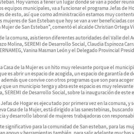
steban. Hoy vamos a tener un lugar donde se van a poder reun
os equipos municipales, va a funcionar el programa Jefas de H
pes de esto, así que como administración estamos muy content
s mujeres de San Esteban que hoy se van a ver beneficiadas co
a Mujer de San Esteban”, comentó el alcalde Christian Ortega Vi
o de la comuna, asistieron diferentes autoridades del Valle del
Lazo Molina, SEREMI de Desarrollo Social, Claudia Espinoza Carr
ERNAMEG, Vanina Masman León y el Delegado Provincial Preside
la Casa de la Mujer es un hito muy relevante porque el municip
ue es abrir un espacio de acogida, un espacio de garantía de d
o además que convive con otros programas que son para acoger
y que un municipio tenga y abra este espacio es muy relevante
, SEREMI de Desarrollo Social, sobre la inauguración de este 
Jefas de Hogar es ejecutado por primera vez en la comuna, y 
va Casa de la Mujer, está dirigido a las sanestebinas, buscando 
ia y desarrollo laboral de mujeres trabajadoras con responsabi
te significativo para la comunidad de San esteban, para las m
n apoyo y herramientas también, para salir adelante muchas v