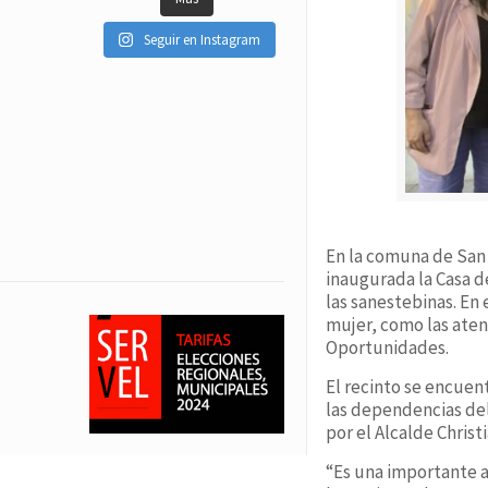
Seguir en Instagram
En la comuna de San 
inaugurada la Casa d
las sanestebinas. En
mujer, como las aten
Oportunidades.
El recinto se encuen
las dependencias del
por el Alcalde Christ
“Es una importante a