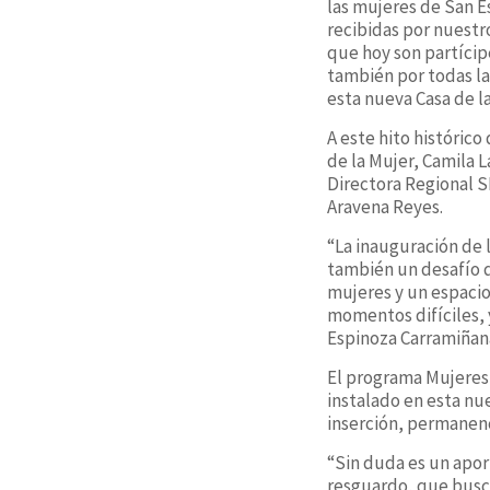
las mujeres de San E
recibidas por nuestr
que hoy son partíci
también por todas la
esta nueva Casa de l
A este hito históric
de la Mujer, Camila 
Directora Regional S
Aravena Reyes.
“La inauguración de 
también un desafío q
mujeres y un espaci
momentos difíciles, 
Espinoza Carramiñana
El programa Mujeres 
instalado en esta nue
inserción, permanenc
“Sin duda es un apor
resguardo, que busca