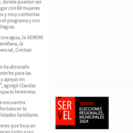
ir, donde puedan ser
ogar con 60 mujeres
os y muy contentas
n el programa y con
llagras.
 Aconcagua, la SEREMI
amiñana, la
ncial, Cristian
io ha abrazado
erecho para las
 y apoyar en
”, agregó Claudia
espacio femenino.
se encuentra
fortalecer la
lidades familiares.
ujeres que buscan
eces junto a sus