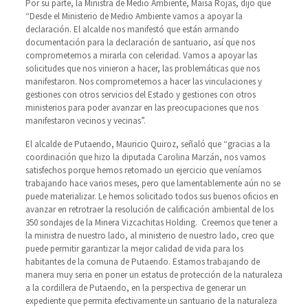
Por su parte, la Ministra de Medio Ambiente, Maisa Rojas, dijo que
“Desde el Ministerio de Medio Ambiente vamos a apoyar la
declaración. El alcalde nos manifestó que están armando
documentación para la declaración de santuario, así que nos
comprometemos a mirarla con celeridad. Vamos a apoyar las
solicitudes que nos vinieron a hacer, las problemáticas que nos
manifestaron. Nos comprometemos a hacer las vinculaciones y
gestiones con otros servicios del Estado y gestiones con otros
ministerios para poder avanzar en las preocupaciones que nos
manifestaron vecinos y vecinas”.
El alcalde de Putaendo, Mauricio Quiroz, señaló que “gracias a la
coordinación que hizo la diputada Carolina Marzán, nos vamos
satisfechos porque hemos retomado un ejercicio que veníamos
trabajando hace varios meses, pero que lamentablemente aún no se
puede materializar. Le hemos solicitado todos sus buenos oficios en
avanzar en retrotraer la resolución de calificación ambiental de los
350 sondajes de la Minera Vizcachitas Holding. Creemos que tener a
la ministra de nuestro lado, al ministerio de nuestro lado, creo que
puede permitir garantizar la mejor calidad de vida para los
habitantes de la comuna de Putaendo. Estamos trabajando de
manera muy seria en poner un estatus de protección de la naturaleza
a la cordillera de Putaendo, en la perspectiva de generar un
expediente que permita efectivamente un santuario de la naturaleza