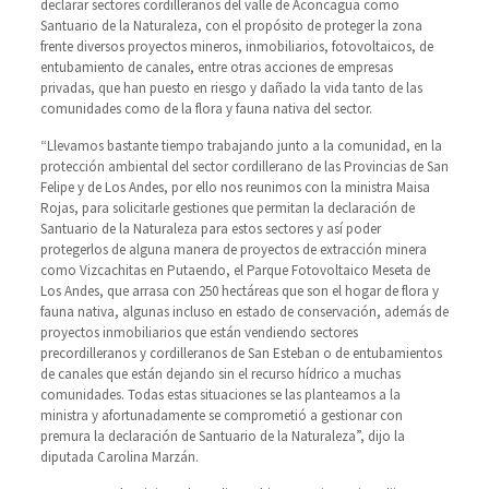
declarar sectores cordilleranos del valle de Aconcagua como
Santuario de la Naturaleza, con el propósito de proteger la zona
frente diversos proyectos mineros, inmobiliarios, fotovoltaicos, de
entubamiento de canales, entre otras acciones de empresas
privadas, que han puesto en riesgo y dañado la vida tanto de las
comunidades como de la flora y fauna nativa del sector.
“Llevamos bastante tiempo trabajando junto a la comunidad, en la
protección ambiental del sector cordillerano de las Provincias de San
Felipe y de Los Andes, por ello nos reunimos con la ministra Maisa
Rojas, para solicitarle gestiones que permitan la declaración de
Santuario de la Naturaleza para estos sectores y así poder
protegerlos de alguna manera de proyectos de extracción minera
como Vizcachitas en Putaendo, el Parque Fotovoltaico Meseta de
Los Andes, que arrasa con 250 hectáreas que son el hogar de flora y
fauna nativa, algunas incluso en estado de conservación, además de
proyectos inmobiliarios que están vendiendo sectores
precordilleranos y cordilleranos de San Esteban o de entubamientos
de canales que están dejando sin el recurso hídrico a muchas
comunidades. Todas estas situaciones se las planteamos a la
ministra y afortunadamente se comprometió a gestionar con
premura la declaración de Santuario de la Naturaleza”, dijo la
diputada Carolina Marzán.