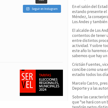
En el salón del Estad
Seguir en Instagram
estando presente el 
Méndez, la consejera
Los Andes y también 
El alcalde de Los An
contentos de tener u
entre distintos proc
actividad. Y sobre t
este año lo haremos 
sabemos que hay un c
Cristián Fuentes, vi
concibe como una ent
estadio todos los día
Marcelo Castro, pres
Deporte y a las autor
Sobre las caracterís
que “se hará con un b
tendrán petos distint