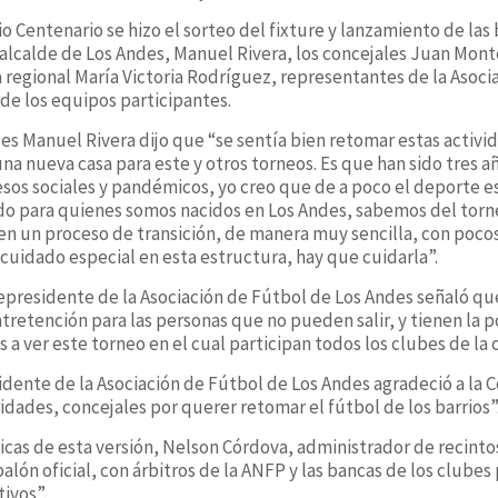
io Centenario se hizo el sorteo del fixture y lanzamiento de las
alcalde de Los Andes, Manuel Rivera, los concejales Juan Mon
 regional María Victoria Rodríguez, representantes de la Asoci
de los equipos participantes.
des Manuel Rivera dijo que “se sentía bien retomar estas activ
na nueva casa para este y otros torneos. Es que han sido tres
esos sociales y pandémicos, yo creo que de a poco el deporte 
odo para quienes somos nacidos en Los Andes, sabemos del torne
en un proceso de transición, de manera muy sencilla, con poc
uidado especial en esta estructura, hay que cuidarla”.
cepresidente de la Asociación de Fútbol de Los Andes señaló que
retención para las personas que no pueden salir, y tienen la pos
s a ver este torneo en el cual participan todos los clubes de la
idente de la Asociación de Fútbol de Los Andes agradeció a la 
idades, concejales por querer retomar el fútbol de los barrios”
ticas de esta versión, Nelson Córdova, administrador de recinto
alón oficial, con árbitros de la ANFP y las bancas de los clubes
ivos”.