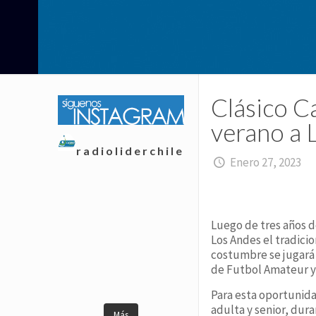
Clásico C
verano a 
radioliderchile
Enero 27, 2023
Luego de tres años d
Los Andes el tradici
costumbre se jugará 
de Futbol Amateur y
Para esta oportunida
adulta y senior, dur
Más