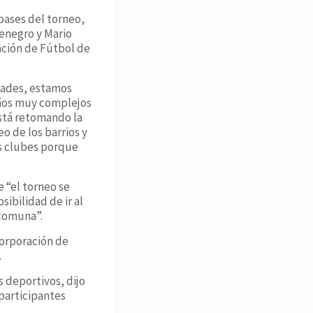
 bases del torneo,
tenegro y Mario
ación de Fútbol de
idades, estamos
 años muy complejos
está retomando la
o de los barrios y
os clubes porque
 “el torneo se
ibilidad de ir al
 comuna”.
Corporación de
.
s deportivos, dijo
 participantes