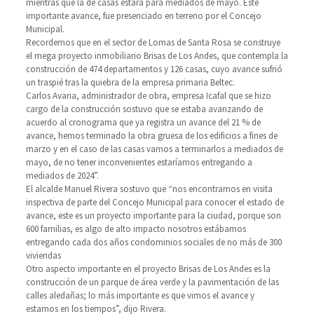
mientras que la de casas estará para mediados de mayo. Este
importante avance, fue presenciado en terreno por el Concejo
Municipal.
Recordemos que en el sector de Lomas de Santa Rosa se construye
el mega proyecto inmobiliario Brisas de Los Andes, que contempla la
construcción de 474 departamentos y 126 casas, cuyo avance sufrió
un traspié tras la quiebra de la empresa primaria Beltec.
Carlos Avaria, administrador de obra, empresa Icafal que se hizo
cargo de la construcción sostuvo que se estaba avanzando de
acuerdo al cronograma que ya registra un avance del 21 % de
avance, hemos terminado la obra gruesa de los edificios a fines de
marzo y en el caso de las casas vamos a terminarlos a mediados de
mayo, de no tener inconvenientes estaríamos entregando a
mediados de 2024”.
El alcalde Manuel Rivera sostuvo que “nos encontramos en visita
inspectiva de parte del Concejo Municipal para conocer el estado de
avance, este es un proyecto importante para la ciudad, porque son
600 familias, es algo de alto impacto nosotros estábamos
entregando cada dos años condominios sociales de no más de 300
viviendas
Otro aspecto importante en el proyecto Brisas de Los Andes es la
construcción de un parque de área verde y la pavimentación de las
calles aledañas; lo más importante es que vimos el avance y
estamos en los tiempos”, dijo Rivera.