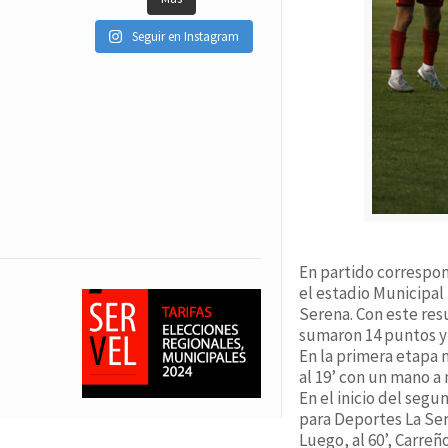
Seguir en Instagram
En partido correspon
el estadio Municipal
Serena. Con este resu
sumaron 14 puntos y s
En la primera etapa 
al 19’ con un mano a 
En el inicio del segu
para Deportes La Se
Luego, al 60’, Carreñ