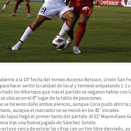
diente a la 10º fecha del torneo Ascenso Betsson, Unión San Fe
 para hacer sentir la calidad de local y terminó empatando 1-1 
ltado los Albirrojos que tras el partido se negaron hablar con l
e ubican en el 8° lugar de la tabla de posiciones.
no se hicieron daño ambos elencos, aunque Coria pudo abrir la c
mano, aunque el marcador no se movió en los 45’ iniciales.
ndo lapso llegó el primer tanto del partido. Al 52’ Maximiliano 
rena tras una buena jugada de Sánchez Sotelo.
o estuvo cerca de estirar las cifras con un tiro libre desviado,