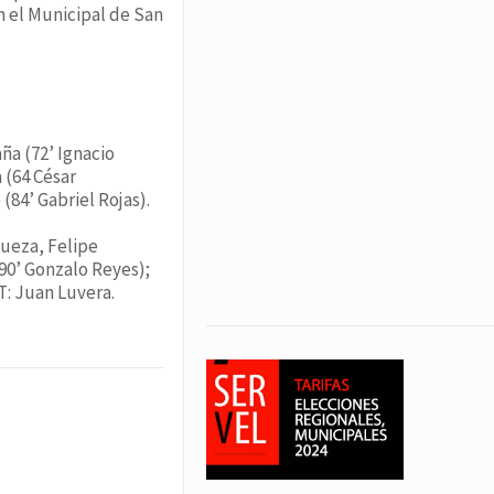
en el Municipal de San
ña (72’ Ignacio
 (64 César
(84’ Gabriel Rojas).
hueza, Felipe
90’ Gonzalo Reyes);
T: Juan Luvera.