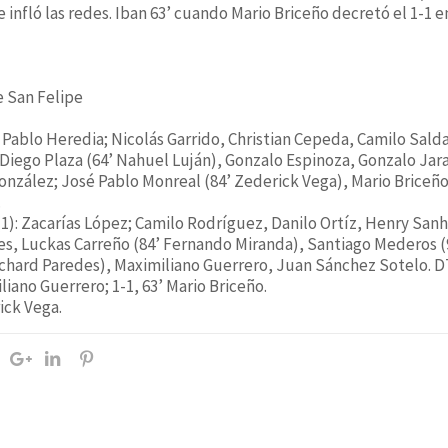
e infló las redes. Iban 63’ cuando Mario Briceño decretó el 1-1 
e San Felipe
s
 Pablo Heredia; Nicolás Garrido, Christian Cepeda, Camilo Salda
; Diego Plaza (64’ Nahuel Luján), Gonzalo Espinoza, Gonzalo Jara
onzález; José Pablo Monreal (84’ Zederick Vega), Mario Briceño 
.
1): Zacarías López; Camilo Rodríguez, Danilo Ortíz, Henry San
es, Luckas Carreño (84’ Fernando Miranda), Santiago Mederos (
Richard Paredes), Maximiliano Guerrero, Juan Sánchez Sotelo. D
iliano Guerrero; 1-1, 63’ Mario Briceño.
ick Vega.