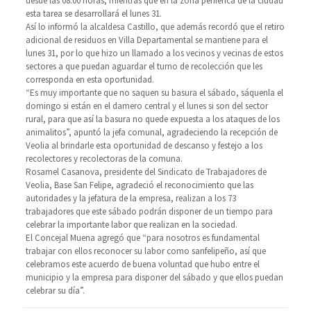
desde las 08:00 horas, mientras que en la zona periférica de la ciudad
esta tarea se desarrollará el lunes 31.
Así lo informó la alcaldesa Castillo, que además recordó que el retiro
adicional de residuos en Villa Departamental se mantiene para el
lunes 31, por lo que hizo un llamado a los vecinos y vecinas de estos
sectores a que puedan aguardar el turno de recolección que les
corresponda en esta oportunidad.
“Es muy importante que no saquen su basura el sábado, sáquenla el
domingo si están en el damero central y el lunes si son del sector
rural, para que así la basura no quede expuesta a los ataques de los
animalitos”, apuntó la jefa comunal, agradeciendo la recepción de
Veolia al brindarle esta oportunidad de descanso y festejo a los
recolectores y recolectoras de la comuna.
Rosamel Casanova, presidente del Sindicato de Trabajadores de
Veolia, Base San Felipe, agradeció el reconocimiento que las
autoridades y la jefatura de la empresa, realizan a los 73
trabajadores que este sábado podrán disponer de un tiempo para
celebrar la importante labor que realizan en la sociedad.
El Concejal Muena agregó que “para nosotros es fundamental
trabajar con ellos reconocer su labor como sanfelipeño, así que
celebramos este acuerdo de buena voluntad que hubo entre el
municipio y la empresa para disponer del sábado y que ellos puedan
celebrar su día”.