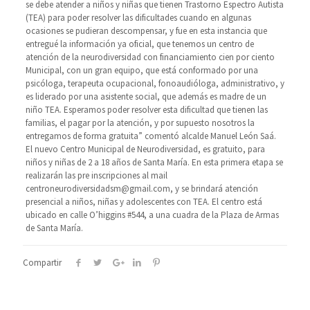
se debe atender a niños y niñas que tienen Trastorno Espectro Autista
(TEA) para poder resolver las dificultades cuando en algunas
ocasiones se pudieran descompensar, y fue en esta instancia que
entregué la información ya oficial, que tenemos un centro de
atención de la neurodiversidad con financiamiento cien por ciento
Municipal, con un gran equipo, que está conformado por una
psicóloga, terapeuta ocupacional, fonoaudióloga, administrativo, y
es liderado por una asistente social, que además es madre de un
niño TEA. Esperamos poder resolver esta dificultad que tienen las
familias, el pagar por la atención, y por supuesto nosotros la
entregamos de forma gratuita” comentó alcalde Manuel León Saá.
El nuevo Centro Municipal de Neurodiversidad, es gratuito, para
niños y niñas de 2 a 18 años de Santa María. En esta primera etapa se
realizarán las pre inscripciones al mail
centroneurodiversidadsm@gmail.com, y se brindará atención
presencial a niños, niñas y adolescentes con TEA. El centro está
ubicado en calle O’higgins #544, a una cuadra de la Plaza de Armas
de Santa María.
Compartir