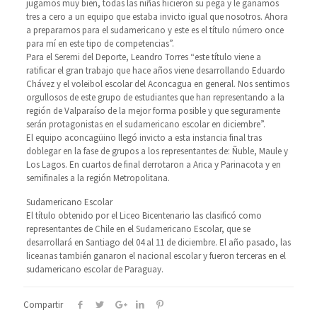
jugamos muy bien, todas las niñas hicieron su pega y le ganamos
tres a cero a un equipo que estaba invicto igual que nosotros. Ahora
a prepararnos para el sudamericano y este es el título número once
para mí en este tipo de competencias”.
Para el Seremi del Deporte, Leandro Torres “este título viene a
ratificar el gran trabajo que hace años viene desarrollando Eduardo
Chávez y el voleibol escolar del Aconcagua en general. Nos sentimos
orgullosos de este grupo de estudiantes que han representando a la
región de Valparaíso de la mejor forma posible y que seguramente
serán protagonistas en el sudamericano escolar en diciembre”.
El equipo aconcagüino llegó invicto a esta instancia final tras
doblegar en la fase de grupos a los representantes de: Ñuble, Maule y
Los Lagos. En cuartos de final derrotaron a Arica y Parinacota y en
semifinales a la región Metropolitana.
Sudamericano Escolar
El título obtenido por el Liceo Bicentenario las clasificó como
representantes de Chile en el Sudamericano Escolar, que se
desarrollará en Santiago del 04 al 11 de diciembre. El año pasado, las
liceanas también ganaron el nacional escolar y fueron terceras en el
sudamericano escolar de Paraguay.
Compartir