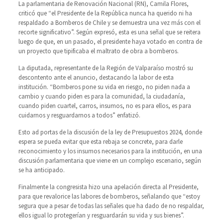
La parlamentaria de Renovación Nacional (RN), Camila Flores,
criticó que “el Presidente de la República nunca ha querido ni ha
respaldado a Bomberos de Chile y se demuestra una vez más con el
recorte significativo”. Según expresó, esta es una señal que se reitera
luego de que, en un pasado, el presidente haya votado en contra de
un proyecto que tipificaba el maltrato de obra a bomberos.
La diputada, representante de la Región de Valparaíso mostró su
descontento ante el anuncio, destacando la labor de esta
institución. “Bomberos pone su vida en riesgo, no piden nada a
cambio y cuando piden es para la comunidad, la ciudadanía,
cuando piden cuartel, carros, insumos, no es para ellos, es para
cuidarnos y resguardarnos a todos” enfatizó.
Esto ad portas de la discusión de la ley de Presupuestos 2024, donde
espera se pueda evitar que esta rebaja se concrete, para darle
reconocimiento y los insumos necesarios para la institución, en una
discusión parlamentaria que viene en un complejo escenario, según
se ha anticipado.
Finalmente la congresista hizo una apelación directa al Presidente,
para que revalorice las labores de bomberos, señalando que “estoy
segura que a pesar de todas las señales que ha dado de no respaldar,
ellos igual lo protegerían y resguardarán su vida y sus bienes”.