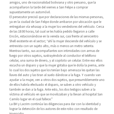
amigos, uno de nacionalidad boliviana y otro peruano, que la
acompañaron la tarde del viernes a San Felipe a comprar
supuestamente un automóvil.
El persecutor precisó que por declaraciones de las mismas personas,
ya en la ciudad de San Felipe donde arribaron por ubicación que le
entregaban vía whasap a la mujer los vendedores del vehículo. Cerca
de las 18:00 horas, tal cual se les había pedido llegaron a calle
Encón, estacionándose en la vereda sur, casi frente al servicentro
Shell existente en el sector; “ahí la mujer desciende del vehículo y se
entrevista con un sujeto alto, más o menos un metro setenta.
Mientras tanto, sus acompañantes son intimidades con armas de
fuego por otros sujetos, sustrayéndole al conductor el teléfono
celular, una suma de dinero, y al copiloto un celular. Entre eso ellos
escucha un disparo y que la mujer gritaba que le dolía la pierna, ante
lo cual los dos sujetos que los tenían bajo amenaza les quitan las
llaves del auto y las tiran al suelo dándose a la fuga. Y cuando van
ayudar a la mujer, ven a otros dos sujetos, que presumiblemente uno
de ellos habría efectuado el disparo, se suben a otro vehículo y
también se dan a la fuga. Ante esto, los dos testigos suben a la
víctima al vehículo en que se movilizaban y la llevan al hospital San
Camilo lugar en el cual fallece.”
La BH y Lacrim continúa las diligencias para dar con la identidad y
lograr la detención de los autores de este robo con resultado de
Homicidio.