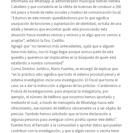
informada vía WhatsApp al administrador municipal Hernán Herrera
Caballero y que consistiría en la oferta de licencias de conducir a 250
mil pesos a través de redes sociales y medios de comunicación local.
“Estamos en este minuto querellándonos por lo que significa
usurpación de funciones y suplantación de identidad, se trata de una
estafa y tenemos que encontrar quién está provocando esta
situación hacia nuestras vecinas y vecinos y es algo que no vamos a
aceptar”, enfatizó la Dra. Castillo.
Agregó que “no tenemos más antecedentes, ojalá que si alguien
tiene más datos, nos lo haga llegar porque somos parte de esta
querella y queremos ser implacables en la búsqueda de quien está
estafando a nuestra comunidad”.
Como Director Jurídico, Mario Fuentes, se encargó de explicar que
“en lo práctico esto significa que todo el sistema procesal penal y el
sistema investigativo inicie una investigación. El Fiscal que tome el
caso va a dar la instrucción a algunas de las policías –Carabineros o
Policía de Investigaciones- para empezar la indagatoria, por
ejemplo, el número de teléfono que nosotros hemos aportado y
mediante el cual, a través de mensajería de WhatsApp hacia este
ofrecimiento, ese número de teléfono obviamente va a ser objeto de
pericias. También hemos solicitado que se tome declaración a
algunas personas para averiguar cómo podría operar este delito”.
Fuentes hizo el llamado a la comunidad a aportar datos que puedan
contribuir con la investigación, y que si algún vecino o vecina tiene