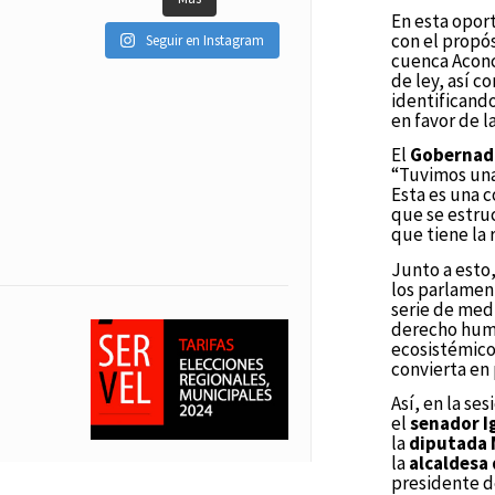
En esta opor
con el propós
Seguir en Instagram
cuenca Aconc
de ley, así c
identificando
en favor de l
El
Gobernado
“Tuvimos una
Esta es una c
que se estru
que tiene la
Junto a esto
los parlamen
serie de med
derecho huma
ecosistémico
convierta en 
Así, en la se
el
senador I
la
diputada 
la
alcaldesa 
presidente d