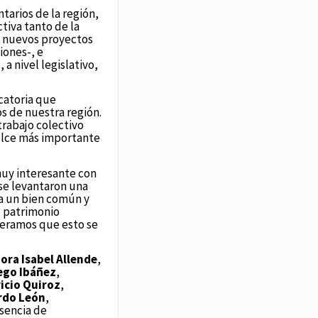
tarios de la región,
tiva tanto de la
 nuevos proyectos
iones-, e
a nivel legislativo,
catoria que
s de nuestra región.
trabajo colectivo
dulce más importante
muy interesante con
 se levantaron una
ua un bien común y
l patrimonio
speramos que esto se
ora Isabel Allende
,
ego Ibáñez
,
icio Quiroz
,
rdo León
,
sencia de