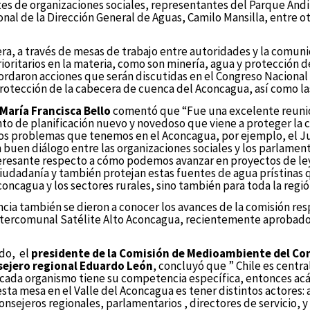
es de organizaciones sociales, representantes del Parque Andin
onal de la Dirección General de Aguas, Camilo Mansilla, entre o
ra, a través de mesas de trabajo entre autoridades y la comun
ioritarios en la materia, como son minería, agua y protección 
ordaron acciones que serán discutidas en el Congreso Nacional 
rotección de la cabecera de cuenca del Aconcagua, así como las
María Francisca Bello
comentó que “Fue una excelente reuni
to de planificación nuevo y novedoso que viene a proteger la 
os problemas que tenemos en el Aconcagua, por ejemplo, el J
 buen diálogo entre las organizaciones sociales y los parlament
eresante respecto a cómo podemos avanzar en proyectos de le
 ciudadanía y también protejan estas fuentes de agua prístinas
concagua y los sectores rurales, sino también para toda la regió
ncia también se dieron a conocer los avances de la comisión res
tercomunal Satélite Alto Aconcagua, recientemente aprobado 
ido, el
presidente de la Comisión de Medioambiente del Co
sejero regional Eduardo León
, concluyó que ” Chile es central
 cada organismo tiene su competencia específica, entonces acá
ta mesa en el Valle del Aconcagua es tener distintos actores: 
consejeros regionales, parlamentarios , directores de servicio,