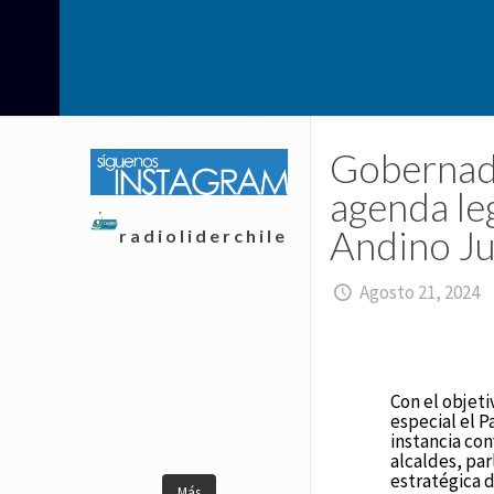
Gobernado
agenda leg
Andino Ju
radioliderchile
Agosto 21, 2024
Con el objet
especial el P
instancia co
alcaldes, par
estratégica d
Más