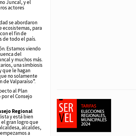
o Juncal, y el
tros actores
idad se abordaron
de ecosistemas, para
con el fin de
 de todo el país.
ón. Estamos viendo
cuenca del
uncal y muchos más.
arios, una simbiosis
y que le hagan
 que no solamente
n de Valparaíso”.
pecto al Plan
por el Consejo
nsejo Regional
ista y está bien
 el gran logro que
alcaldesa, alcaldes,
 y empezamos a