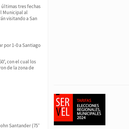
 últimas tres fechas
l Municipal al
án visitando a San
r por 1-0 a Santiago
’, con el cual los
ron de la zona de
John Santander (75’