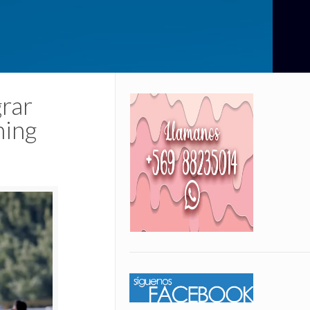
grar
ning