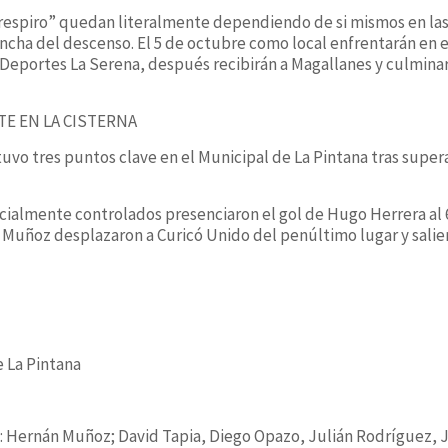
“respiro” quedan literalmente dependiendo de si mismos en las
ancha del descenso. El 5 de octubre como local enfrentarán en e
eportes La Serena, después recibirán a Magallanes y culminar
E EN LA CISTERNA
uvo tres puntos clave en el Municipal de La Pintana tras supera
cialmente controlados presenciaron el gol de Hugo Herrera al 60
 Muñoz desplazaron a Curicó Unido del penúltimo lugar y salie
e La Pintana
s
: Hernán Muñoz; David Tapia, Diego Opazo, Julián Rodríguez, 