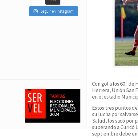
Seguir en Instagram
Con gol a los 60” de 
Herrera, Unión San F
en el estadio Municip
Estos tres puntos de
su lucha por salvars
Salud, los sacó por 
superando a Curicó U
septiembre debe enfr