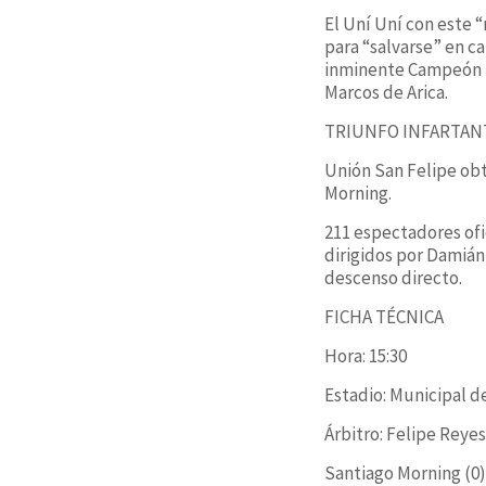
El Uní Uní con este 
para “salvarse” en c
inminente Campeón D
Marcos de Arica.
TRIUNFO INFARTANT
Unión San Felipe obt
Morning.
211 espectadores ofi
dirigidos por Damián
descenso directo.
FICHA TÉCNICA
Hora: 15:30
Estadio: Municipal d
Árbitro: Felipe Reye
Santiago Morning (0)