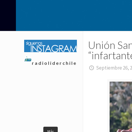
Unión San 
“infartan
radioliderchile
Septiembre 26, 
Más