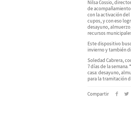
Nilsa Cossio, direct
de acompañamiento a 
con la activación de
cupos, y con eso lo
desayuno, almuerzo, 
recursos municipales
Este dispositivo bus
invierno y también di
Soledad Cabrera, coo
7 días de la semana. 
casa: desayuno, alm
para la tramitación 
Compartir