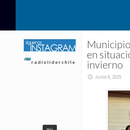
Municipio
en situaci
invierno
radioliderchile
Junio 9, 2025
Más