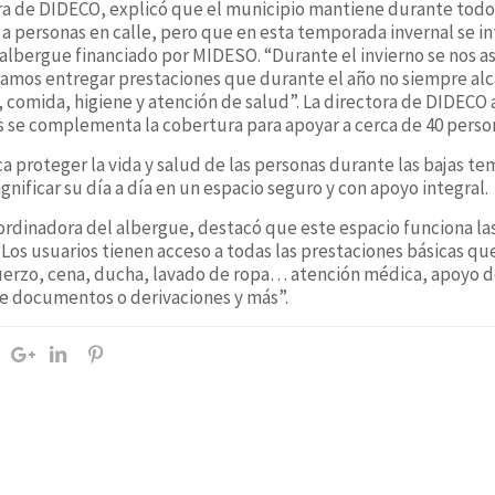
ora de DIDECO, explicó que el municipio mantiene durante tod
personas en calle, pero que en esta temporada invernal se int
l albergue financiado por MIDESO. “Durante el invierno se nos a
gramos entregar prestaciones que durante el año no siempre a
comida, higiene y atención de salud”. La directora de DIDECO 
 se complementa la cobertura para apoyar a cerca de 40 persona
ca proteger la vida y salud de las personas durante las bajas t
gnificar su día a día en un espacio seguro y con apoyo integral.
rdinadora del albergue, destacó que este espacio funciona las 
“Los usuarios tienen acceso a todas las prestaciones básicas qu
uerzo, cena, ducha, lavado de ropa… atención médica, apoyo d
de documentos o derivaciones y más”.