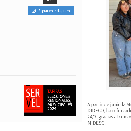
Seguir en Instagram
A partir de junio la 
DIDECO, ha reforzado
24/7, gracias al conv
MIDESO.