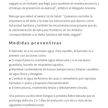
aegypti es un invitado que llegó para quedarse en nuestra provincia y
el trabajo de prevención es esencial”, enfatizó el delegado Aravena.
Mensaje que relevó el seremi (s) de Salud: “Queremos recordar la
importancia de tener a la vista las indicaciones que damos como
Autoridad Sanitaria y también las recomendaciones propias que da
la administración de este paso fronterizo en los ámbitos
correspondientes a la Alerta Sanitaria del Aedes aegypti”.
Medidas preventivas
El llamado es a no acumular agua. Para aquello, el llamado es a
prevenir con acciones como:
● Es importante no mantener agua estancada y si es necesario
guardarla, hacerlo en recipientes tapados.
● Mantener contenedores de basura siempre secos, limpiar canaletas
de agua lluvia y desagües.
● Cambiar el agua de floreros de casas y cementerios por esponjas
húmedas o arena y limpiarlos frecuentemente.
● Si tiene piscina, mantenerla limpia y debidamente clorada.
Una persona podría tener Dengue si presenta fiebre elevada que se
prolonga entre los 2 a 7 días de evolución con dos o más de las
siguientes manifestaciones: