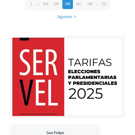
1
...
104
105
106
107
108
...
115
Siguiente