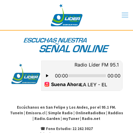
Escúchanos en San Felipe y Los Andes, por el 95.1 FM.
TuneIn
|
Emisora.cl
|
Simple Radio
|
OnlineRadioBox
|
Raddios
|
Radio.Garden
|
myTuner
|
Radio.net
☎
Fono Estudio: 22 262 3027