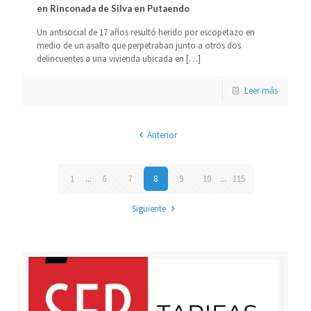
en Rinconada de Silva en Putaendo
Un antisocial de 17 años resultó herido por escopetazo en
medio de un asalto que perpetraban junto a otros dos
delincuentes a una vivienda ubicada en
[…]
Leer más
Anterior
1
...
6
7
8
9
10
...
115
Siguiente