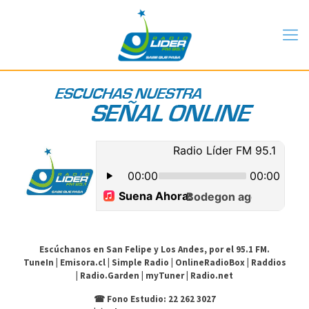
Escúchanos en San Felipe y Los Andes, por el 95.1 FM.
TuneIn
|
Emisora.cl
|
Simple Radio
|
OnlineRadioBox
|
Raddios
|
Radio.Garden
|
myTuner
|
Radio.net
☎
Fono Estudio: 22 262 3027